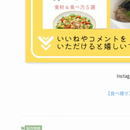
Inst
【食べ痩せ
制作実績